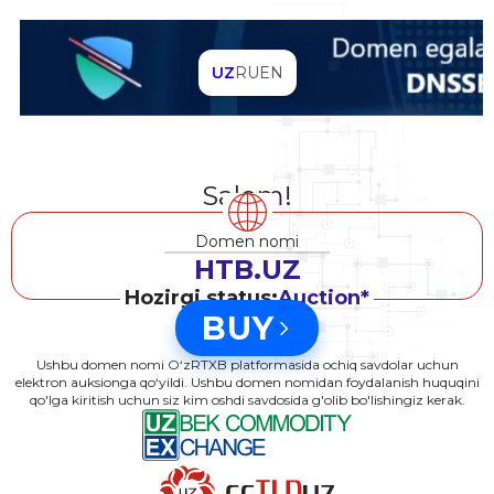
UZ
RU
EN
Salom!
Domen nomi
HTB.UZ
Hozirgi status:
Auction*
BUY
Ushbu domen nomi O‘zRTXB platformasida ochiq savdolar uchun
elektron auksionga qo‘yildi. Ushbu domen nomidan foydalanish huquqini
qo'lga kiritish uchun siz kim oshdi savdosida g'olib bo'lishingiz kerak.